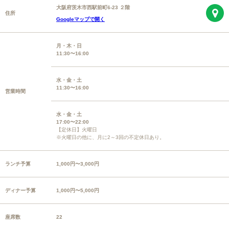
大阪府茨木市西駅前町6-23 ２階
住所
Googleマップで開く
月・木・日
11:30〜16:00
水・金・土
11:30〜16:00
営業時間
水・金・土
17:00〜22:00
【定休日】火曜日
※火曜日の他に、月に2～3回の不定休日あり。
ランチ予算
1,000円〜3,000円
ディナー予算
1,000円〜5,000円
座席数
22