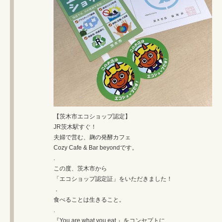
【茨木市エコショップ認定】
JR茨木駅すぐ！
夫婦で営む、麹の発酵カフェ
Cozy Cafe & Bar beyondです。
.
この度、茨木市から
「エコショップ認定証」をいただきました！
．
食べることは生きること。
.
『You are what you eat.』をコンセプトに、