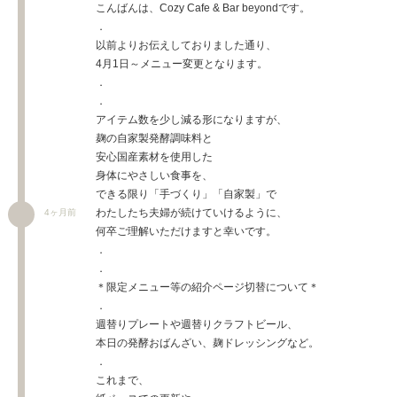
こんばんは、Cozy Cafe & Bar beyondです。
．
以前よりお伝えしておりました通り、
4月1日～メニュー変更となります。
．
．
アイテム数を少し減る形になりますが、
麹の自家製発酵調味料と
安心国産素材を使用した
身体にやさしい食事を、
できる限り「手づくり」「自家製」で
わたしたち夫婦が続けていけるように、
4ヶ月前
何卒ご理解いただけますと幸いです。
．
．
＊限定メニュー等の紹介ページ切替について＊
．
週替りプレートや週替りクラフトビール、
本日の発酵おばんざい、麹ドレッシングなど。
．
これまで、