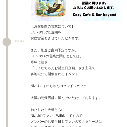
【お盆期間の営業について】
8/8〜8/15の1週間を、
お盆営業とさせていただきます。
10日前
また、別途ご案内予定ですが、
8/8〜8/14の営業に関しましては、
昨年に続き
『ミイヒちゃんお誕生日企画』さま主催で
各地域にて開催されるイベント
NiziUミイヒちゃんのセンイルカフェ
大阪の開催店舗に選んでいただいております。
わたしたち夫婦ともに
NiziUのファン「WithU」ですので、
メンバーのお誕生日をファンの皆さまと一緒に