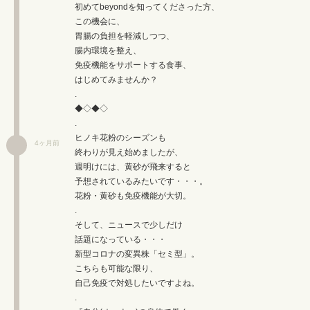
初めてbeyondを知ってくださった方、
この機会に、
胃腸の負担を軽減しつつ、
腸内環境を整え、
免疫機能をサポートする食事、
はじめてみませんか？
.
◆◇◆◇
.
ヒノキ花粉のシーズンも
4ヶ月前
終わりが見え始めましたが、
週明けには、黄砂が飛来すると
予想されているみたいです・・・。
花粉・黄砂も免疫機能が大切。
.
そして、ニュースで少しだけ
話題になっている・・・
新型コロナの変異株「セミ型」。
こちらも可能な限り、
自己免疫で対処したいですよね。
.