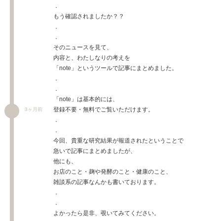
．
もう確認されましたか？？
．
．
そのニュースを見て、
内容と、わたしなりの考えを
「note」というツールで記事にまとめました。
．
．
「note」は基本的には、
登録不要・無料でご覧いただけます。
3ヶ月前
．
．
今回、貴重な研究結果が報道されたということで
急いで記事にまとめましたが、
他にも、
お店のこと・麹や発酵のこと・健康のこと、
雑談系の記事なんかも書いております。
．
．
よかったら是非、覗いてみてください。