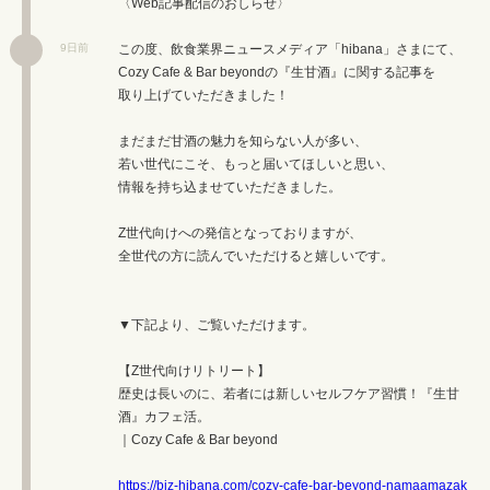
〈Web記事配信のおしらせ〉
この度、飲食業界ニュースメディア「hibana」さまにて、
9日前
Cozy Cafe & Bar beyondの『生甘酒』に関する記事を
取り上げていただきました！
まだまだ甘酒の魅力を知らない人が多い、
若い世代にこそ、もっと届いてほしいと思い、
情報を持ち込ませていただきました。
Z世代向けへの発信となっておりますが、
全世代の方に読んでいただけると嬉しいです。
▼下記より、ご覧いただけます。
【Z世代向けリトリート】
歴史は長いのに、若者には新しいセルフケア習慣！『生甘
酒』カフェ活。
｜Cozy Cafe & Bar beyond
https://biz-hibana.com/cozy-cafe-bar-beyond-namaamazak