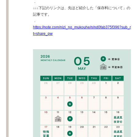
．
↓↓↓下記のリンクは、先ほど紹介した「保存料について」の
記事です。
．
https://note.com/nizi_no_mukouhe/n/nd0fab375f396?sub_r
t=share_pw