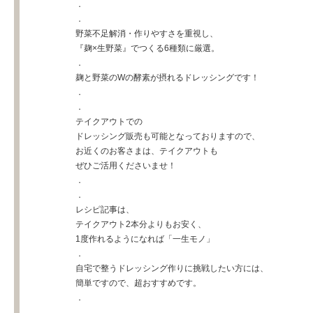
．
．
野菜不足解消・作りやすさを重視し、
『麹×生野菜』でつくる6種類に厳選。
．
麹と野菜のWの酵素が摂れるドレッシングです！
．
．
テイクアウトでの
ドレッシング販売も可能となっておりますので、
お近くのお客さまは、テイクアウトも
ぜひご活用くださいませ！
．
．
レシピ記事は、
テイクアウト2本分よりもお安く、
1度作れるようになれば「一生モノ」
．
自宅で整うドレッシング作りに挑戦したい方には、
簡単ですので、超おすすめです。
．
．