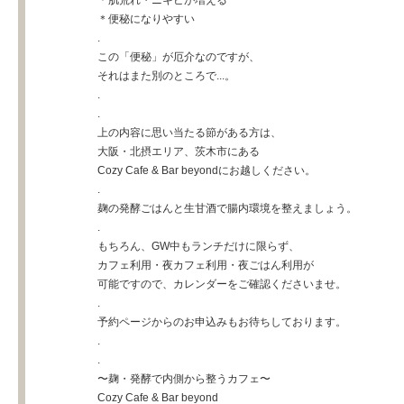
＊肌荒れ・ニキビが増える
＊便秘になりやすい
.
この「便秘」が厄介なのですが、
それはまた別のところで...。
.
.
上の内容に思い当たる節がある方は、
大阪・北摂エリア、茨木市にある
Cozy Cafe & Bar beyondにお越しください。
.
麹の発酵ごはんと生甘酒で腸内環境を整えましょう。
.
もちろん、GW中もランチだけに限らず、
カフェ利用・夜カフェ利用・夜ごはん利用が
可能ですので、カレンダーをご確認くださいませ。
.
予約ページからのお申込みもお待ちしております。
.
.
〜麹・発酵で内側から整うカフェ〜
Cozy Cafe & Bar beyond