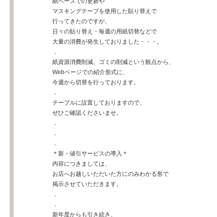
紙ベースでの更新や
マスキングテープを使用した貼り替えで
行ってきたのですが、
日々の貼り替え・毎週の用紙切替などで
大量の消費が発生しておりました・・・。
．
紙資源消費削減、ゴミの削減という観点から、
Webページでの紹介形式に、
今週から切替を行っております。
．
テーブルに設置しておりますので、
ぜひご確認くださいませ。
．
．
．
＊新・値引サービスの導入＊
内容につきましては、
お店へお越しいただいた方にのみわかる形で
掲示させていただきます。
．
．
新年度からも引き続き、