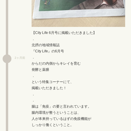
【City Life 6月号に掲載いただきました】
．
北摂の地域情報誌
『City Life』の6月号
．
2ヶ月前
からだの内側からキレイを育む
発酵と薬膳
．
という特集コーナーにて、
掲載いただきました！
．
．
腸は「免疫」の要と言われています。
腸内環境が整うということは、
人が本来持っているはずの免疫機能が
しっかり働くということ。
．