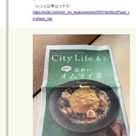
〈レシピ記事はコチラ〉
https://note.com/nizi_no_mukouhe/n/n25f37bb06ccf?sub_r
t=share_pw