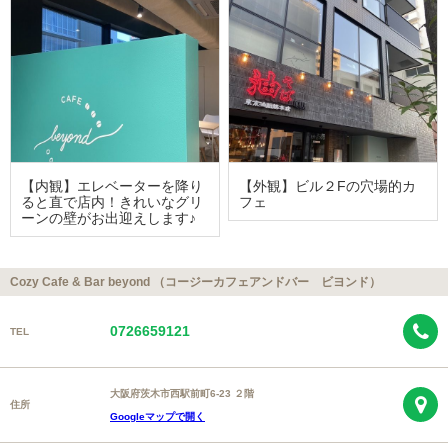
【内観】エレベーターを降り
【外観】ビル２Fの穴場的カ
ると直で店内！きれいなグリ
フェ
ーンの壁がお出迎えします♪
Cozy Cafe & Bar beyond （コージーカフェアンドバー ビヨンド）
0726659121
TEL
大阪府茨木市西駅前町6-23 ２階
住所
Googleマップで開く