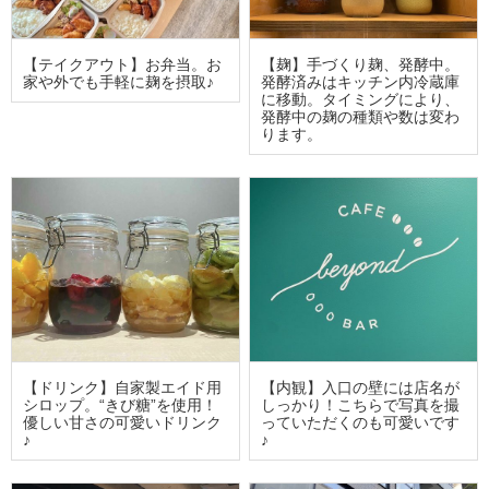
【テイクアウト】お弁当。お
【麹】手づくり麹、発酵中。
家や外でも手軽に麹を摂取♪
発酵済みはキッチン内冷蔵庫
に移動。タイミングにより、
発酵中の麹の種類や数は変わ
ります。
【ドリンク】自家製エイド用
【内観】入口の壁には店名が
シロップ。“きび糖”を使用！
しっかり！こちらで写真を撮
優しい甘さの可愛いドリンク
っていただくのも可愛いです
♪
♪