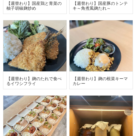
【週替わり】国産鶏と青菜の
【週替わり】国産豚のトンテ
柚子胡椒麹炒め
キ～角煮風麹たれ～
【週替わり】麹のたれで食べ
【週替わり】麹の根菜キーマ
るイワシフライ
カレー