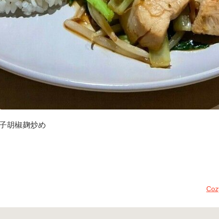
子胡椒麹炒め
Co