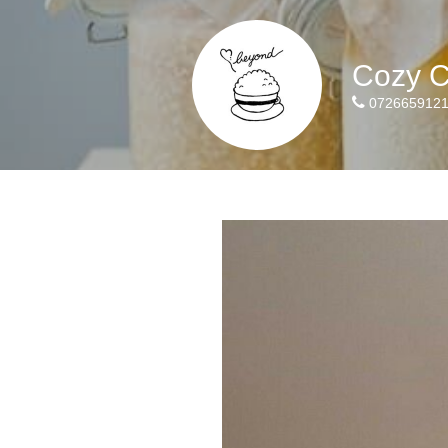
Cozy C
072665912