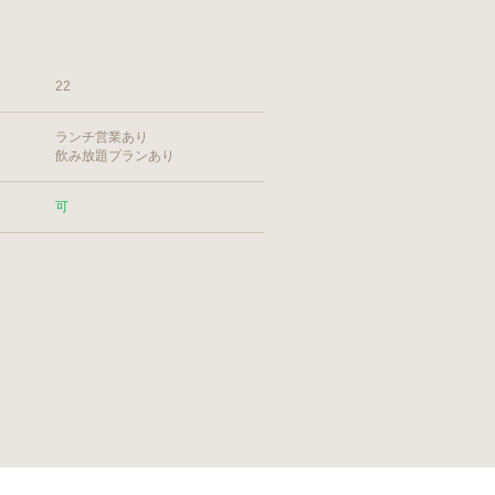
22
ランチ営業あり
飲み放題プランあり
可