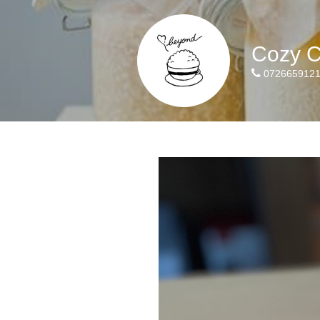
Cozy C
072665912