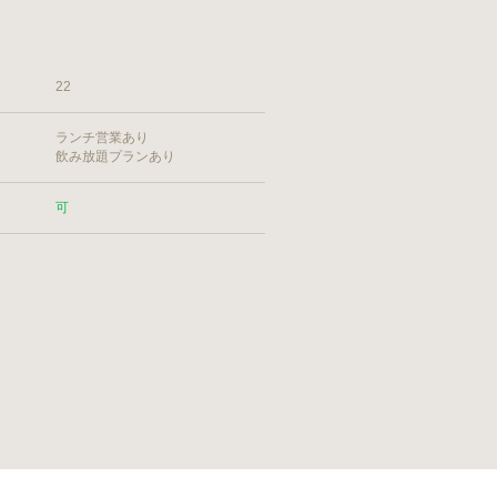
22
ランチ営業あり
飲み放題プランあり
可