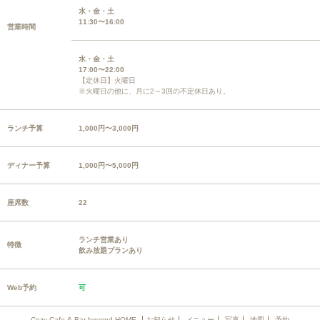
水・金・土
11:30〜16:00
営業時間
水・金・土
17:00〜22:00
【定休日】火曜日
※火曜日の他に、月に2～3回の不定休日あり。
ランチ予算
1,000円〜3,000円
ディナー予算
1,000円〜5,000円
座席数
22
ランチ営業あり
特徴
飲み放題プランあり
Web予約
可
Cozy Cafe & Bar beyond HOME
お知らせ
メニュー
写真
地図
予約