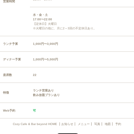
営業時間
水・金・土
17:00〜22:00
【定休日】火曜日
※火曜日の他に、月に2～3回の不定休日あり。
ランチ予算
1,000円〜3,000円
ディナー予算
1,000円〜5,000円
座席数
22
ランチ営業あり
特徴
飲み放題プランあり
Web予約
可
Cozy Cafe & Bar beyond HOME
お知らせ
メニュー
写真
地図
予約