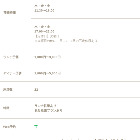
水・金・土
11:30〜16:00
営業時間
水・金・土
17:00〜22:00
【定休日】火曜日
※火曜日の他に、月に2～3回の不定休日あり。
ランチ予算
1,000円〜3,000円
ディナー予算
1,000円〜5,000円
座席数
22
ランチ営業あり
特徴
飲み放題プランあり
Web予約
可