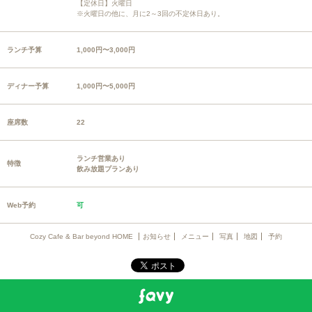
【定休日】火曜日
※火曜日の他に、月に2～3回の不定休日あり。
ランチ予算
1,000円〜3,000円
ディナー予算
1,000円〜5,000円
座席数
22
ランチ営業あり
特徴
飲み放題プランあり
Web予約
可
Cozy Cafe & Bar beyond HOME
お知らせ
メニュー
写真
地図
予約